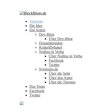
Skip
to
content
Startseite
Die Idee
Die Seiten
Dev-Blog
Über Dev-Blog
Dopaminjunkie
KrakelDebakel
Nullius in Verba
Über Nullius in Verba
Facebook
Twitter
Svensons.de
Über die Seite
Über den Autor
Über die Themen
Das Team
Facebook
Twitter